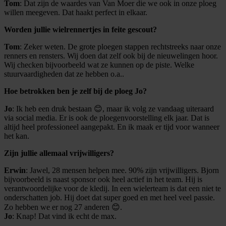
Tom
: Dat zijn de waardes van Van Moer die we ook in onze ploeg
willen meegeven. Dat haakt perfect in elkaar.
Worden jullie wielrennertjes in feite gescout?
Tom
: Zeker weten. De grote ploegen stappen rechtstreeks naar onze
renners en rensters. Wij doen dat zelf ook bij de nieuwelingen hoor.
Wij checken bijvoorbeeld wat ze kunnen op de piste. Welke
stuurvaardigheden dat ze hebben o.a..
Hoe betrokken ben je zelf bij de ploeg Jo?
Jo
: Ik heb een druk bestaan 😊, maar ik volg ze vandaag uiteraard
via social media. Er is ook de ploegenvoorstelling elk jaar. Dat is
altijd heel professioneel aangepakt. En ik maak er tijd voor wanneer
het kan.
Zijn jullie allemaal vrijwilligers?
Erwin
: Jawel, 28 mensen helpen mee. 90% zijn vrijwilligers. Bjorn
bijvoorbeeld is naast sponsor ook heel actief in het team. Hij is
verantwoordelijke voor de kledij. In een wielerteam is dat een niet te
onderschatten job. Hij doet dat super goed en met heel veel passie.
Zo hebben we er nog 27 anderen 😊.
Jo
: Knap! Dat vind ik echt de max.