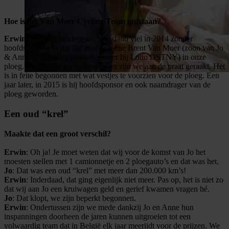
Hoe is het Van Moer Cycling Team ontstaan?
Erwin
: Wel, het Wielerteam Waasland viel in 2014 zonder
hoofdsponsor. In die tijd reed ook éne Brent Van Moer (zoon van Jo
& Anne en vandaag profwielrenner bij Lotto DSTNY) in onze
ploeg. Zo leerden we Jo kennen en zijn we aan de praat geraakt. Het
is in feite begonnen met wat vestjes te voorzien voor de ploeg. Een
jaar later, in 2015 is hij hoofdsponsor en ook naamdrager van de
ploeg geworden.
Een oud
“
krel”
Maakte dat een groot verschil?
Erwin
: Oh ja! Je moet weten dat wij voor de komst van Jo het
moesten stellen met 1 camionnetje en 2 ploegauto’s en dat was het.
Jo
: Dat was een oud “krel” met meer dan 200.000 km’s!
Erwin
: Inderdaad, dat ging eigenlijk niet meer. Pas op, het is niet zo
dat wij aan Jo een kruiwagen geld en gerief kwamen vragen hé.
Jo
: Dat klopt, we zijn beperkt begonnen.
Erwin
: Ondertussen zijn we mede dankzij Jo en Anne hun
inspanningen doorheen de jaren kunnen uitgroeien tot een
volwaardig team dat in België elk jaar meerijdt voor de prijzen. We