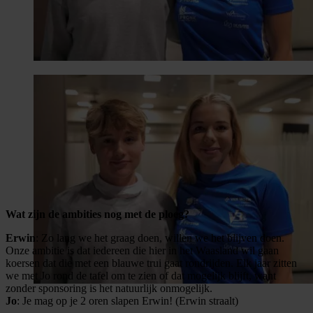
Wat zijn de ambities nog met de ploeg?
Erwin
: Zo lang we het graag doen, willen we het blijven doen.
Onze ambitie is dat iedereen die hier in het Waasland wil gaan
koersen dat die met een blauwe trui gaat rondrijden. Elk jaar zitten
we met Jo rond de tafel om te zien of dat mogelijk blijft, want
zonder sponsoring is het natuurlijk onmogelijk.
Jo
: Je mag op je 2 oren slapen Erwin! (Erwin straalt)