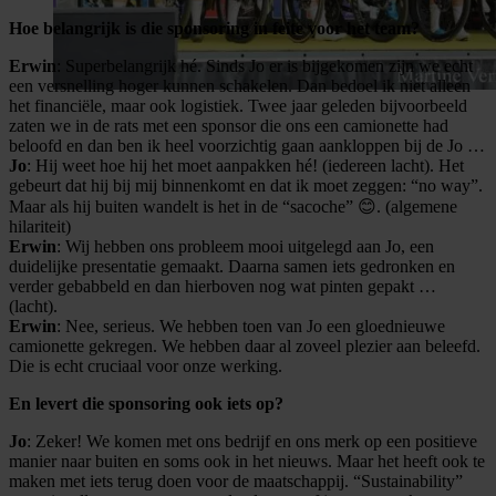
Hoe belangrijk is die sponsoring in feite voor het team?
Erwin
: Superbelangrijk hé. Sinds Jo er is bijgekomen zijn we echt
een versnelling hoger kunnen schakelen. Dan bedoel ik niet alleen
het financiële, maar ook logistiek. Twee jaar geleden bijvoorbeeld
zaten we in de rats met een sponsor die ons een camionette had
beloofd en dan ben ik heel voorzichtig gaan aankloppen bij de Jo …
Jo
: Hij weet hoe hij het moet aanpakken hé! (iedereen lacht). Het
gebeurt dat hij bij mij binnenkomt en dat ik moet zeggen: “no way”.
Maar als hij buiten wandelt is het in de “sacoche” 😊. (algemene
hilariteit)
Erwin
: Wij hebben ons probleem mooi uitgelegd aan Jo, een
duidelijke presentatie gemaakt. Daarna samen iets gedronken en
verder gebabbeld en dan hierboven nog wat pinten gepakt …
(lacht).
Erwin
: Nee, serieus. We hebben toen van Jo een gloednieuwe
camionette gekregen. We hebben daar al zoveel plezier aan beleefd.
Die is echt cruciaal voor onze werking.
En levert die sponsoring ook iets op?
Jo
: Zeker! We komen met ons bedrijf en ons merk op een positieve
manier naar buiten en soms ook in het nieuws. Maar het heeft ook te
maken met iets terug doen voor de maatschappij. “Sustainability”