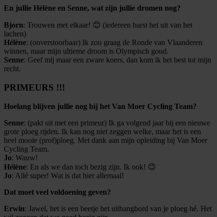
En jullie Hélène en Senne, wat zijn jullie dromen nog?
Bjorn
: Trouwen met elkaar! 😊 (iedereen barst het uit van het
lachen)
Hélène
: (onverstoorbaar) Ik zou graag de Ronde van Vlaanderen
winnen, maar mijn ultieme droom is Olympisch goud.
Senne
: Geef mij maar een zware koers, dan kom ik het best tot mijn
recht.
PRIMEURS !!!
Hoelang blijven jullie nog bij het Van Moer Cycling Team?
Senne
: (pakt uit met een primeur) Ik ga volgend jaar bij een nieuwe
grote ploeg rijden. Ik kan nog niet zeggen welke, maar het is een
heel mooie (prof)ploeg. Met dank aan mijn opleiding bij Van Moer
Cycling Team.
Jo
: Wauw!
Hélène
: En als we dan toch bezig zijn. Ik ook! 😊
Jo
: Allé super! Wat is dat hier allemaal!
Dat moet veel voldoening geven?
Erwin
: Jawel, het is een beetje het uithangbord van je ploeg hé. Het