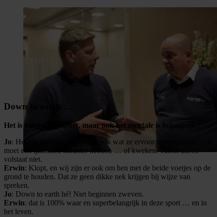
Down to earth …
Het is een fysieke sport, maar ook het mentale is belangrijk?
Jo
: Het zal wel zijn. Als je ziet ook wat ze ervoor moeten laten … Je
moet een ijzersterk karakter hebben … of kweken. Talent alleen
volstaat niet.
Erwin
: Klopt, en wij zijn er ook om hen met de beide voetjes op de
grond te houden. Dat ze geen dikke nek krijgen bij wijze van
spreken.
Jo
: Down to earth hé! Niet beginnen zweven.
Erwin
: dat is 100% waar en superbelangrijk in deze sport … en in
het leven.