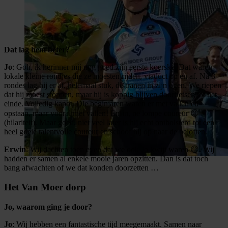
Dat lag hem beter?
Jo
: Goh, ik herinner mij nog goed zijn eerste koerske. Dat waren
lokale kleine rondjes die ze moesten rijden, viaduct op en af. Na 3
rondes lag hij er af, helemaal stuk, de tranen in zijn ogen. We riepen
dat hij moest stoppen, maar hij is koppig blijven doorfietsen tot het
einde. Volledig kapot. Die beginjaren waren er met vallen en
opstaan, maar vooral met vallen! Enfin, ne lompe coureur 😊
(hilariteit). Maar goed, niet veel later is hij echt ontbolsterd tot een
heel goeie talentvolle coureur en schoof hij op naar de beloften.
Erwin
: Wij dachten toen even dat we ook Jo kwijt waren 😊. Wij
hadden er samen al enkele mooie jaren opzitten. Dan is dat toch
bang afwachten of we dat konden doorzetten …
Het Van Moer dorp
Jo, waarom ging je door?
Jo
: Wij hebben een fantastische tijd meegemaakt. Samen naar