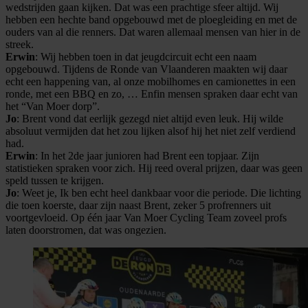
wedstrijden gaan kijken. Dat was een prachtige sfeer altijd. Wij
hebben een hechte band opgebouwd met de ploegleiding en met de
ouders van al die renners. Dat waren allemaal mensen van hier in de
streek.
Erwin
: Wij hebben toen in dat jeugdcircuit echt een naam
opgebouwd. Tijdens de Ronde van Vlaanderen maakten wij daar
echt een happening van, al onze mobilhomes en camionettes in een
ronde, met een BBQ en zo, … Enfin mensen spraken daar echt van
het “Van Moer dorp”.
Jo
: Brent vond dat eerlijk gezegd niet altijd even leuk. Hij wilde
absoluut vermijden dat het zou lijken alsof hij het niet zelf verdiend
had.
Erwin
: In het 2de jaar junioren had Brent een topjaar. Zijn
statistieken spraken voor zich. Hij reed overal prijzen, daar was geen
speld tussen te krijgen.
Jo
: Weet je, Ik ben echt heel dankbaar voor die periode. Die lichting
die toen koerste, daar zijn naast Brent, zeker 5 profrenners uit
voortgevloeid. Op één jaar Van Moer Cycling Team zoveel profs
laten doorstromen, dat was ongezien.