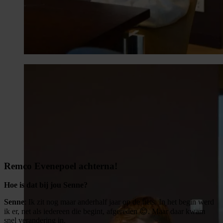
Remco Evenepoel achterna!
Hoe is dat bij jou Senne?
Senne
: Ik zit nog maar anderhalf jaar op de fiets. In het begin werd
ik er, net als iedereen die begint, afgereden 😊. Maar daar kwam
snel verandering in.