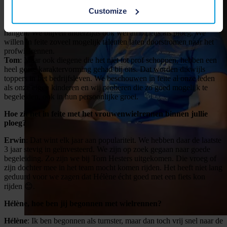
bijbrengen zoals Jo zei. We willen hen karakter leren,
Customize
doorzettingsvermogen, … Als ze fouten maken, of wanneer het
even wat minder gaat, motiveren we hen om het “kopje” niet te laten
hangen. We blijven anderzijds ook wel ambitieus als ploeg. We
willen in feite zoveel mogelijk talenten laten doorstromen naar het
profwielrennen.
Tom
: Maar ook diegene die het niet tot prof schoppen, hebben een
heel goeie karaktervorming gehad bij ons. Dat worden dikwijls
toppers in het bedrijfsleven. We beschouwen in feite al onze leden
als onze eigen kinderen en wij proberen die zo goed mogelijk te
begeleiden, ook in hun persoonlijke groei.
Hoe zit het in feite met het vrouwenwielrennen binnen jullie
ploeg?
Erwin
: Dat wint elk jaar aan populariteit. We hebben daar de laatste
3 jaar stevig in geïnvesteerd. We zijn op zoek gegaan naar goede
begeleiding. Zo zijn we bij Tom Hesters uitgekomen. Die vroeg of
zijn dochter mee in het team mocht komen rijden. Het heeft niet lang
geduurd voor we zagen dat Hélène écht goed met een fiets kon
rijden 😊.
Hélène, hoe ben jij begonnen met wielrennen?
Hélène
: Ik ben begonnen als turnster, maar dan toch vrij snel naar de