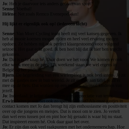
Jo
: Heb je daarvoor iets anders gedaan van sport?
Senne
: Voetbal!
Hélène
: Net zoals Remco Evenepoel dan!
Hij lijkt er eigenlijk ook op! (iedereen lacht)
Senne
: Van Moer Cycling team heeft mij veel kansen gegeven. Ik
heb al mooie koersen mogen rijden en heel veel ervaring mogen
opdoen. Ze hebben mij ook perfect klaargestoomd voor volgend
seizoen. Het gaat echt goed. Ik ben heel blij dat ik hier ben terecht
gekomen.
Jo
: Dat is echt knap hé. Daar doen we het voor. We komen er ook
elke week mee in de pers. Elk weekend staan we wel ergens in
België op het podium.
Bjorn
: De begeleiding van een wielerploeg is ook heel intens. Je zit
met die gastjes mee in hun wereld. Je zit er mee aan tafel, je zit er
mee op de fiets. Dat worden op een manier, allemaal kinderen van
jezelf.
Jo
: Inderdaad, je krijgt daar enorm veel appreciatie van terug.
Erwin
: Weet je wat het ook zo speciaal maakt? Als onze gastjes in
contact komen met Jo dan brengt hij zijn enthousiasme en positiviteit
over op die jongens en meisjes. Dat is mooi om te zien. Jo vertelt
dan wel eens tussen pot en pint hoe hij geraakt is waar hij nu staat.
Dat inspireert enorm hé. Ook daar gaat het over.
Jo
: Er zijn dan ook veel raakpunten met het ondernemerschap. Hoe