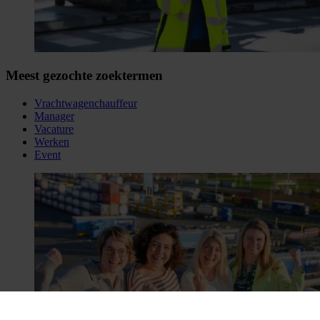
Meest gezochte zoektermen
Vrachtwagenchauffeur
Manager
Vacature
Werken
Event