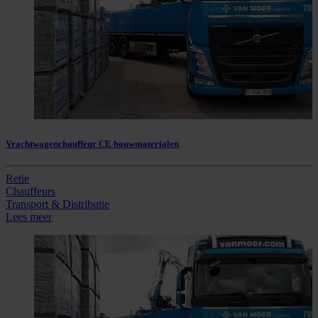
Vrachtwagenchauffeur CE bouwmaterialen
Retie
Chauffeurs
Transport & Distributie
Lees meer