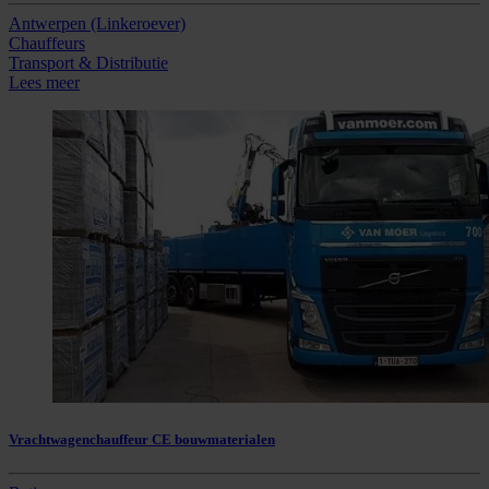
Antwerpen (Linkeroever)
Chauffeurs
Transport & Distributie
Lees meer
Vrachtwagenchauffeur CE bouwmaterialen