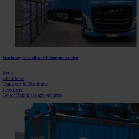
Vrachtwagenchauffeur CE bouwmaterialen
Retie
Chauffeurs
Transport & Distributie
Lees meer
Go to:
Bekijk al onze vactures