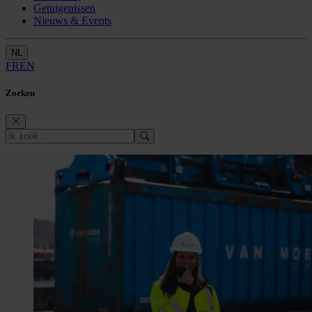
Getuigenissen
Nieuws & Events
NL
FR
EN
Zoeken