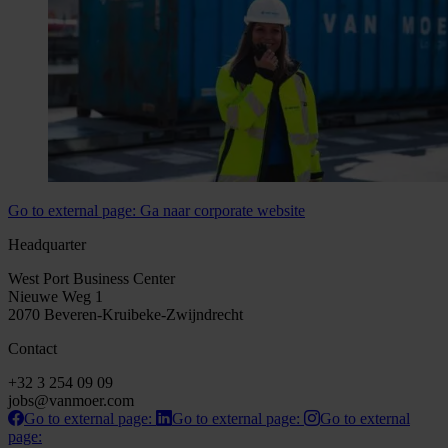
Go to external page:
Ga naar corporate website
Headquarter
West Port Business Center
Nieuwe Weg 1
2070 Beveren-Kruibeke-Zwijndrecht
Contact
+32 3 254 09 09
jobs@vanmoer.com
Go to external page:
Go to external page:
Go to external
page: