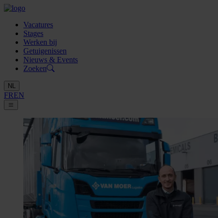
Vacatures
Stages
Werken bij
Getuigenissen
Nieuws & Events
Zoeken
NL
FR
EN